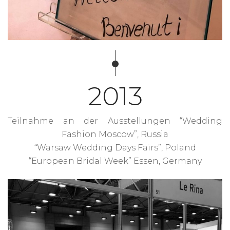
2013
Teilnahme an der Ausstellungen “Wedding
Fashion Moscow”, Russia
“Warsaw Wedding Days Fairs”, Poland
“European Bridal Week” Essen, Germany