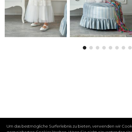
Um das bestmögliche Surferlebnis zu bieten, verwenden wir Cooki