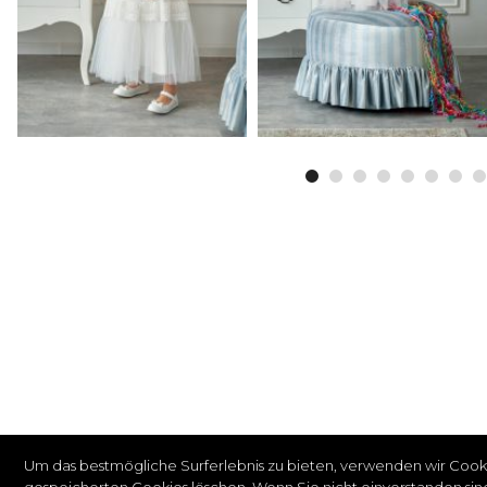
Um das bestmögliche Surferlebnis zu bieten, verwenden wir Cooki