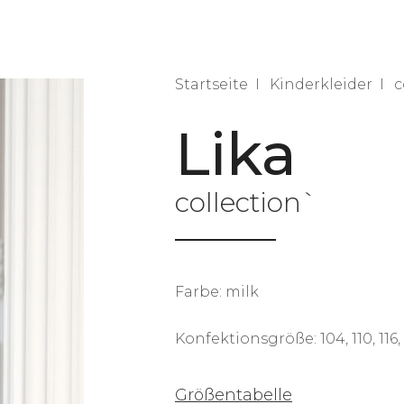
Startseite
Kinderkleider
c
Lika
collection`
Farbe: milk
Konfektionsgröße: 104, 110, 116, 1
Größentabelle